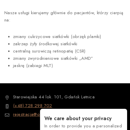
Nasze usługi kierujemy głównie do pacjentów, którzy cierpią
na:
zmiany cukrzycowe siatkówki (obrzęk plamki)
zakrzep żyły środkowej siatkówki
centralną surowiczą retinopatię (CSR)
zmiany zwyrodnieniowe siatkówki „AMD”
jaskrę (zabiegi MLT)
Starowiejska 44 lok. 101, Gdańsk Letnica
(+48) 728 298 702
rejestracja@okulistawojcicki.pl
We care about your privacy
In order to provide you a personalized