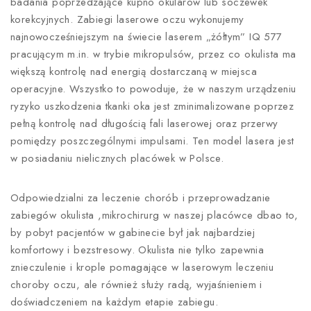
badania poprzedzające kupno okularów lub soczewek
korekcyjnych. Zabiegi laserowe oczu wykonujemy
najnowocześniejszym na świecie laserem „żółtym” IQ 577
pracującym m.in. w trybie mikropulsów, przez co okulista ma
większą kontrolę nad energią dostarczaną w miejsca
operacyjne. Wszystko to powoduje, że w naszym urządzeniu
ryzyko uszkodzenia tkanki oka jest zminimalizowane poprzez
pełną kontrolę nad długością fali laserowej oraz przerwy
pomiędzy poszczególnymi impulsami. Ten model lasera jest
w posiadaniu nielicznych placówek w Polsce.
Odpowiedzialni za leczenie chorób i przeprowadzanie
zabiegów okulista ,mikrochirurg w naszej placówce dbao to,
by pobyt pacjentów w gabinecie był jak najbardziej
komfortowy i bezstresowy. Okulista nie tylko zapewnia
znieczulenie i krople pomagające w laserowym leczeniu
choroby oczu, ale również służy radą, wyjaśnieniem i
doświadczeniem na każdym etapie zabiegu.